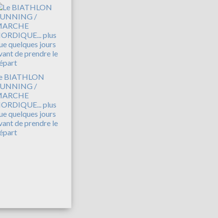
e BIATHLON
UNNING /
MARCHE
ORDIQUE... plus
ue quelques jours
vant de prendre le
épart