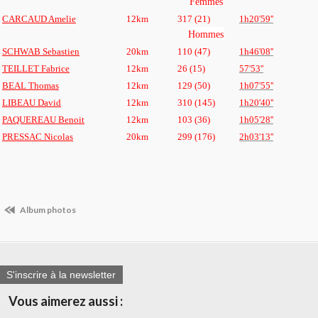
Femmes
CARCAUD Amelie
12km
317 (21)
1h20'59''
Hommes
SCHWAB Sebastien
20km
110 (47)
1h46'08''
TEILLET Fabrice
12km
26 (15)
57'53''
BEAL Thomas
12km
129 (50)
1h07'55''
LIBEAU David
12km
310 (145)
1h20'40''
PAQUEREAU Benoit
12km
103 (36)
1h05'28''
PRESSAC Nicolas
20km
299 (176)
2h03'13''
Album photos
S'inscrire à la newsletter
Vous aimerez aussi :