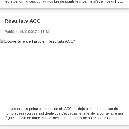
leurs performances, qui au nombre de points leur permet d'être niveau R5
(niveau régionnal), en étant Benjamins...
Résultats ACC
Publié le 16/11/2017 à 17:31
La saison est à peine commencée et l'ACC est déjà bien présente sur de
nombreuses courses: nul doute que c'est aussi le reflet de la convivialité qui
règne au sein de notre club, et des entrainements de notre coach Gaëtan qui
incitent nos licenciés à...