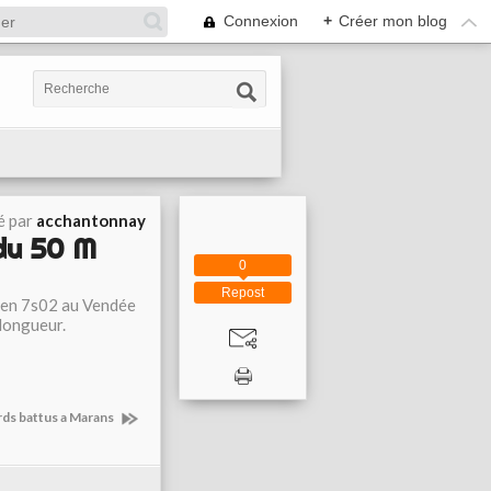
Connexion
+
Créer mon blog
é par
acchantonnay
du 50 M
0
Repost
m en 7s02 au Vendée
 longueur.
ds battus a Marans