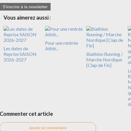
S'inscrire à la newsletter
Vous aimerez aussi :
Pour une rentrée
Les dates de
Athlé...
Reprise SAISON
Biathlon Running /
2026-2027
Marche Nordique
[Clap de Fin]
L
R
N
q
a
d
Commenter cet article
Ajouter un commentaire