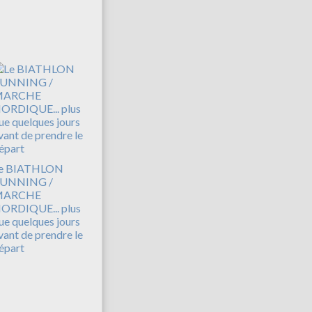
e BIATHLON
UNNING /
MARCHE
ORDIQUE... plus
ue quelques jours
vant de prendre le
épart