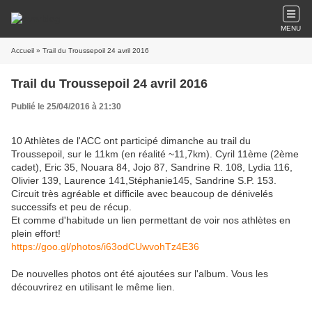
MENU
Accueil
» Trail du Troussepoil 24 avril 2016
Trail du Troussepoil 24 avril 2016
Publié le 25/04/2016 à 21:30
10 Athlètes de l'ACC ont participé dimanche au trail du
Troussepoil, sur le 11km (en réalité ~11,7km). Cyril 11ème (2ème
cadet), Eric 35, Nouara 84, Jojo 87, Sandrine R. 108, Lydia 116,
Olivier 139, Laurence 141,Stéphanie145, Sandrine S.P. 153.
Circuit très agréable et difficile avec beaucoup de dénivelés
successifs et peu de récup.
Et comme d'habitude un lien permettant de voir nos athlètes en
plein effort!
https://goo.gl/photos/i63odCUwvohTz4E36
De nouvelles photos ont été ajoutées sur l'album. Vous les
découvrirez en utilisant le même lien.