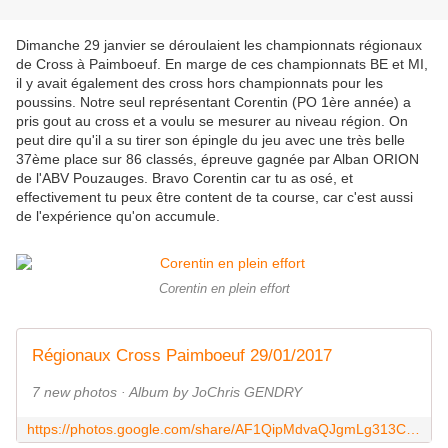
Dimanche 29 janvier se déroulaient les championnats régionaux
de Cross à Paimboeuf. En marge de ces championnats BE et MI,
il y avait également des cross hors championnats pour les
poussins. Notre seul représentant Corentin (PO 1ère année) a
pris gout au cross et a voulu se mesurer au niveau région. On
peut dire qu'il a su tirer son épingle du jeu avec une très belle
37ème place sur 86 classés, épreuve gagnée par Alban ORION
de l'ABV Pouzauges. Bravo Corentin car tu as osé, et
effectivement tu peux être content de ta course, car c'est aussi
de l'expérience qu'on accumule.
Corentin en plein effort
Régionaux Cross Paimboeuf 29/01/2017
7 new photos · Album by JoChris GENDRY
https://photos.google.com/share/AF1QipMdvaQJgmLg313CBbUWNBtkHNxTwvhp9tg8BOpT-HSPNCpMyVBhkVdCSS50FKow2A?key=dHBBU2xKaXBuTzAyUEMzaXFraG1tNHpfOFFGSmR3