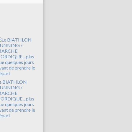
e BIATHLON
UNNING /
MARCHE
ORDIQUE... plus
ue quelques jours
vant de prendre le
épart