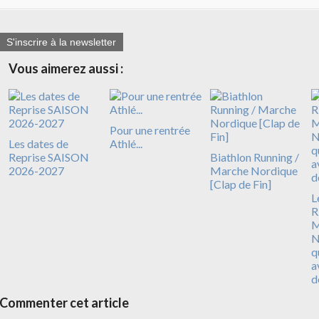
S'inscrire à la newsletter
Vous aimerez aussi :
Pour une rentrée
Les dates de
Athlé...
Reprise SAISON
Biathlon Running /
2026-2027
Marche Nordique
[Clap de Fin]
L
R
N
q
a
d
Commenter cet article