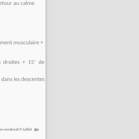
retour au calme
ement musculaire +
s droites + 15’ de
 dans les descentes
e vendredi 9 Juillet