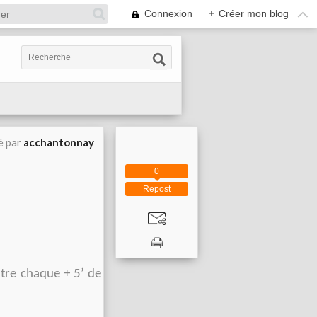
Connexion
+
Créer mon blog
é par
acchantonnay
0
Repost
ntre chaque + 5’ de