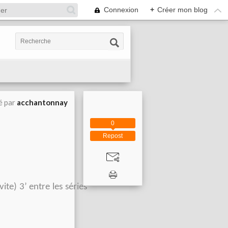
Connexion
+
Créer mon blog
é par
acchantonnay
0
Repost
ite) 3’ entre les séries