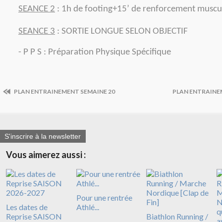
SEANCE 2
: 1h de footing+15’ de renforcement muscu
SEANCE 3
: SORTIE LONGUE SELON OBJECTIF
- P P S : Préparation Physique Spécifique
PLAN ENTRAINEMENT SEMAINE 20
PLAN ENTRAINE
S'inscrire à la newsletter
Vous aimerez aussi :
Pour une rentrée
Les dates de
Athlé...
Reprise SAISON
Biathlon Running /