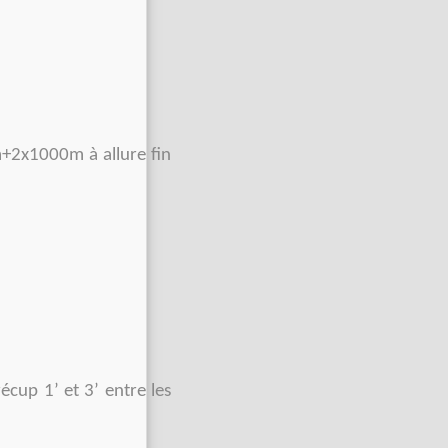
+2x1000m à allure fin
écup 1’ et 3’ entre les