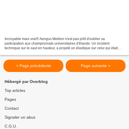
Incroyable mais vrai!!! Aengus Meldon n'est pas prêt d'oublier sa
participation aux championnats universitaires d'Irlande. Un incident
technique sur le saut en hauteur, a projeté un élastique sur celui qui était
alors en tête de la course ! L'étudiant...
< Page précédente
Page suivante >
Hébergé par Overblog
Top articles
Pages
Contact
Signaler un abus
C.G.U.