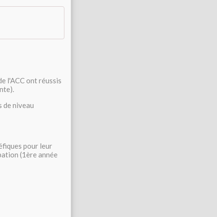
de l'ACC ont réussis
nte).
s de niveau
éfiques pour leur
pation (1ère année