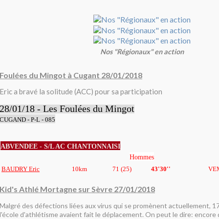
Nos "Régionaux" en action
Foulées du Mingot à Cugant 28/01/2018
Eric a bravé la solitude (ACC) pour sa participation
28/01/18 - Les Foulées du Mingot
CUGAND - P-L - 085
ABVENDEE - S/L AC CHANTONNAISI
Hommes
BAUDRY Eric
10km
71 (25)
43'30''
VE
Kid's Athlé Mortagne sur Sèvre 27/01/2018
Malgré des défections liées aux virus qui se promènent actuellement, 1
l'école d'athlétisme avaient fait le déplacement. On peut le dire: encore