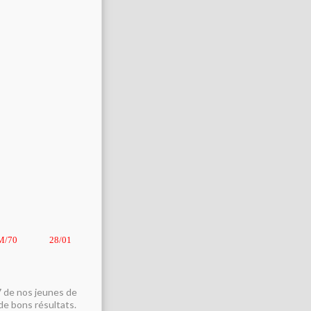
M/70
28/01
7 de nos jeunes de
 de bons résultats.