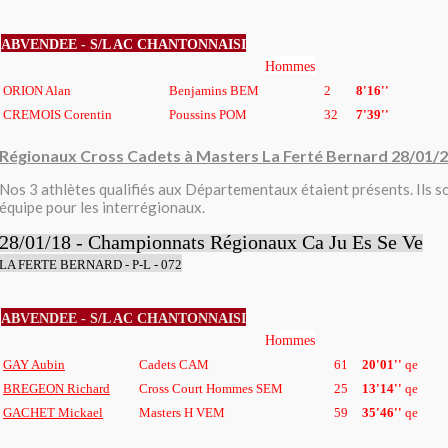
ABVENDEE - S/L AC CHANTONNAISI
Hommes
ORION Alan
Benjamins BEM
2
8'16''
CREMOIS Corentin
Poussins POM
32
7'39''
Régionaux Cross Cadets à Masters La Ferté Bernard 28/01/
Nos 3 athlètes qualifiés aux Départementaux étaient présents. Ils so
équipe pour les interrégionaux.
28/01/18 - Championnats Régionaux Ca Ju Es Se Ve
LA FERTE BERNARD - P-L - 072
ABVENDEE - S/L AC CHANTONNAISI
Hommes
GAY Aubin
Cadets CAM
61
20'01''
qe
BREGEON Richard
Cross Court Hommes SEM
25
13'14''
qe
GACHET Mickael
Masters H VEM
59
35'46''
qe