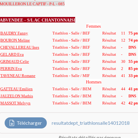
MOUILLERON LE CAPTIF - P-L - 085
ABVENDEE - S/L AC CHANTONNAISI
Femmes
BAUDRY Fanny
Triathlon - Salle / BEF
Résultat
11
75 pt
BOURON Meline
Triathlon - Salle / BEF
Résultat
12
74 pt
CHEVALLEREAU Ines
Triathlon - Salle / BEF
Résultat
-
DNS
GELARD Eva
Triathlon - Salle / BEF
Résultat
-
DNS
GRIMAUD Celie
Triathlon - Salle / BEF
Résultat
30
55 pt
PERRIN Eva
Triathlon - Salle / BEF
Résultat
2
85 pt
TAVENEAU Romane
Triathlon - Salle / MIF
Résultat
41
33 pt
Hommes
GATTEAU Emilien
Triathlon - Salle / BEM
Résultat
44
41 pt
JAUZELON Mathis
Triathlon - Salle / BEM
Résultat
-
DNS
MASSOT Melvyn
Triathlon - Salle / BEM
Résultat
42
42 pt
Télécharger
resultatdept_triathlonsalle14012018
Résultats détaillés par épreuve