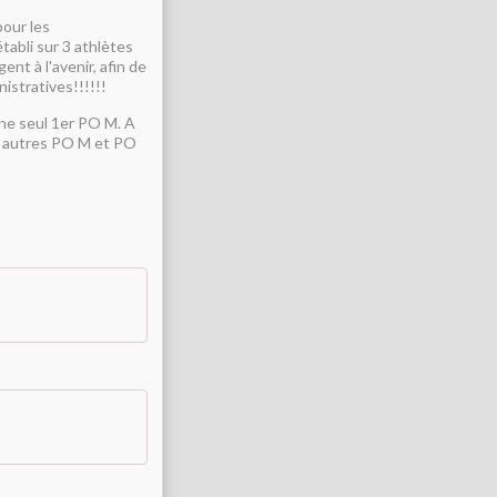
pour les
tabli sur 3 athlètes
nt à l'avenir, afin de
stratives!!!!!!
ine seul 1er PO M. A
s autres PO M et PO