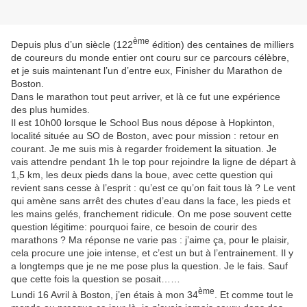
ème
Depuis plus d’un siècle (122
édition) des centaines de milliers
de coureurs du monde entier ont couru sur ce parcours célèbre,
et je suis maintenant l’un d’entre eux, Finisher du Marathon de
Boston.
Dans le marathon tout peut arriver, et là ce fut une expérience
des plus humides.
Il est 10h00 lorsque le School Bus nous dépose à Hopkinton,
localité située au SO de Boston, avec pour mission : retour en
courant. Je me suis mis à regarder froidement la situation. Je
vais attendre pendant 1h le top pour rejoindre la ligne de départ à
1,5 km, les deux pieds dans la boue, avec cette question qui
revient sans cesse à l’esprit : qu’est ce qu’on fait tous là ? Le vent
qui amène sans arrêt des chutes d’eau dans la face, les pieds et
les mains gelés, franchement ridicule. On me pose souvent cette
question légitime: pourquoi faire, ce besoin de courir des
marathons ? Ma réponse ne varie pas : j’aime ça, pour le plaisir,
cela procure une joie intense, et c’est un but à l’entrainement. Il y
a longtemps que je ne me pose plus la question. Je le fais. Sauf
que cette fois la question se posait……
ème
Lundi 16 Avril à Boston, j’en étais à mon 34
. Et comme tout le