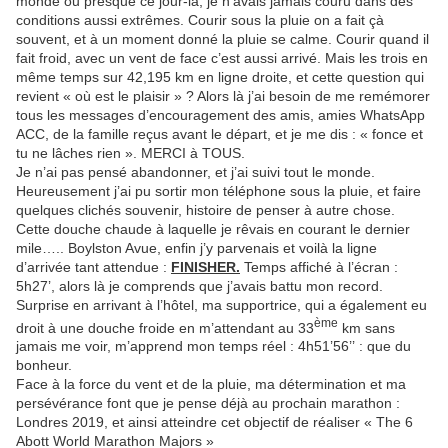
monde ou presque ce jour-là, je n’avais jamais couru dans des
conditions aussi extrêmes. Courir sous la pluie on a fait çà
souvent, et à un moment donné la pluie se calme. Courir quand il
fait froid, avec un vent de face c’est aussi arrivé. Mais les trois en
même temps sur 42,195 km en ligne droite, et cette question qui
revient « où est le plaisir » ? Alors là j’ai besoin de me remémorer
tous les messages d’encouragement des amis, amies WhatsApp
ACC, de la famille reçus avant le départ, et je me dis : « fonce et
tu ne lâches rien ». MERCI à TOUS.
Je n’ai pas pensé abandonner, et j’ai suivi tout le monde.
Heureusement j’ai pu sortir mon téléphone sous la pluie, et faire
quelques clichés souvenir, histoire de penser à autre chose.
Cette douche chaude à laquelle je rêvais en courant le dernier
mile….. Boylston Avue, enfin j’y parvenais et voilà la ligne
d’arrivée tant attendue :
FINISHER.
Temps affiché à l’écran :
5h27’, alors là je comprends que j’avais battu mon record.
Surprise en arrivant à l’hôtel, ma supportrice, qui a également eu
ème
droit à une douche froide en m’attendant au 33
km sans
jamais me voir, m’apprend mon temps réel : 4h51’56’’ : que du
bonheur.
Face à la force du vent et de la pluie, ma détermination et ma
persévérance font que je pense déjà au prochain marathon :
Londres 2019, et ainsi atteindre cet objectif de réaliser « The 6
Abott World Marathon Majors »