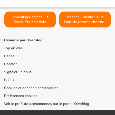
< Meeting Regional La
Meeting Entente Sevre
Roche Sur Yon Belle
Pluie de records chez nos
rentrée de nos minimes
jeunes >
Hébergé par Overblog
Top articles
Pages
Contact
Signaler un abus
C.G.U.
Cookies et données personnelles
Préférences cookies
Voir le profil de acchantonnay sur le portail Overblog