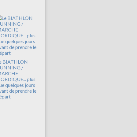
e BIATHLON
UNNING /
MARCHE
ORDIQUE... plus
ue quelques jours
vant de prendre le
épart