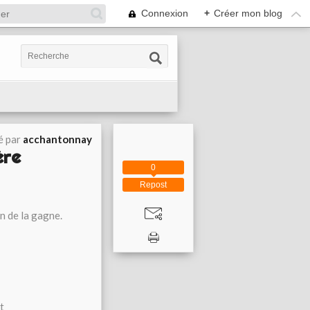
Connexion
+
Créer mon blog
é par
acchantonnay
ère
0
Repost
n de la gagne.
1
t