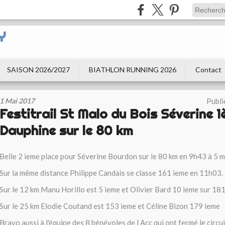
Y
SAISON 2026/2027
BIATHLON RUNNING 2026
Contact
1 Mai 2017
Publi
Festitrail St Malo du Bois Séverine 1
Dauphine sur le 80 km
Belle 2 ieme place pour Séverine Bourdon sur le 80 km en 9h43 à 5 m
Sur la même distance Philippe Candais se classe 161 ieme en 11h03.
Sur le 12 km Manu Horillo est 5 ieme et Olivier Bard 10 ieme sur 18
Sur le 25 km Elodie Coutand est 153 ieme et Céline Bizon 179 ieme
Bravo aussi à l'équipe des 8 bénévoles de l Acc qui ont fermé le circui