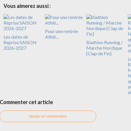
Vous aimerez aussi :
Pour une rentrée
Les dates de
Athlé...
Reprise SAISON
Biathlon Running /
2026-2027
Marche Nordique
[Clap de Fin]
L
R
N
q
a
d
Commenter cet article
Ajouter un commentaire