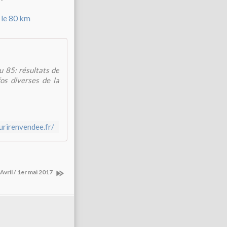
 85: résultats de
fos diverses de la
urirenvendee.fr/
vril / 1er mai 2017