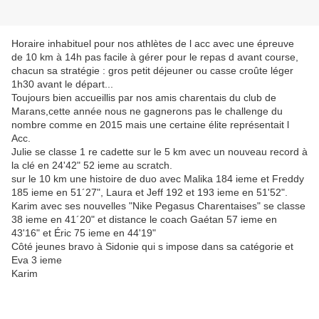
Horaire inhabituel pour nos athlètes de l acc avec une épreuve
de 10 km à 14h pas facile à gérer pour le repas d avant course,
chacun sa stratégie : gros petit déjeuner ou casse croûte léger
1h30 avant le départ...
Toujours bien accueillis par nos amis charentais du club de
Marans,cette année nous ne gagnerons pas le challenge du
nombre comme en 2015 mais une certaine élite représentait l
Acc.
Julie se classe 1 re cadette sur le 5 km avec un nouveau record à
la clé en 24'42" 52 ieme au scratch.
sur le 10 km une histoire de duo avec Malika 184 ieme et Freddy
185 ieme en 51´27", Laura et Jeff 192 et 193 ieme en 51'52".
Karim avec ses nouvelles "Nike Pegasus Charentaises" se classe
38 ieme en 41´20" et distance le coach Gaétan 57 ieme en
43'16" et Éric 75 ieme en 44'19"
Côté jeunes bravo à Sidonie qui s impose dans sa catégorie et
Eva 3 ieme
Karim