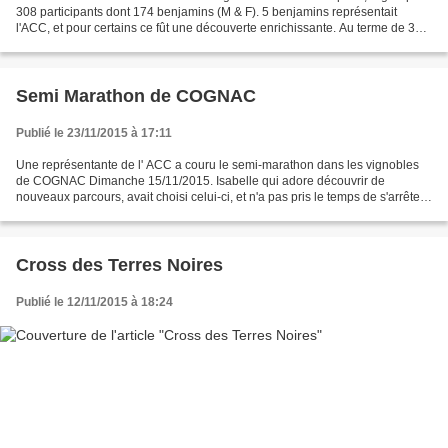
308 participants dont 174 benjamins (M & F). 5 benjamins représentait
l'ACC, et pour certains ce fût une découverte enrichissante. Au terme de 3
épreuves et des classement par épreuve,...
Semi Marathon de COGNAC
Publié le 23/11/2015 à 17:11
Une représentante de l' ACC a couru le semi-marathon dans les vignobles
de COGNAC Dimanche 15/11/2015. Isabelle qui adore découvrir de
nouveaux parcours, avait choisi celui-ci, et n'a pas pris le temps de s'arrêter
gouter les différentes dégustations...
Cross des Terres Noires
Publié le 12/11/2015 à 18:24