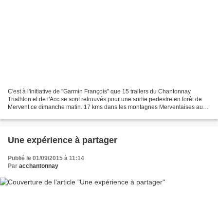
C'est à l'initiative de "Garmin François" que 15 trailers du Chantonnay
Triathlon et de l'Acc se sont retrouvés pour une sortie pedestre en forêt de
Mervent ce dimanche matin. 17 kms dans les montagnes Merventaises au
denivellé de 335 m pour initialement...
Une expérience à partager
Publié le 01/09/2015 à 11:14
Par
acchantonnay