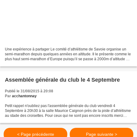
Une expérience à partager Le comité d’athlétisme de Savoie organise un
semi-marathon depuis quelques années en altitude. Il le présente comme le
plus haut semi-marathon d’Europe puisqu’il se passe à 2000m d’altitude ….
http://www.semi-du-montcenis.com/...
Assemblée générale du club le 4 Septembre
Publié le 31/08/2015 à 20:08
Par
acchantonnay
Petit rappel n'oubliez pas l'assemblée générale du club vendredi 4
Septembre à 20h30 à la salle Maurice Caignon près de la piste d’athlétisme
au stade des croisettes. Pour ceux qui ne sont pas encore inscrits merci
d'amener le nécessaire ce soir là (cf...
< Page précédente
Page suivante >