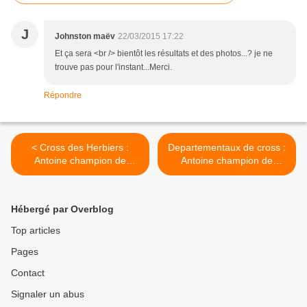
J
Johnston maëv
22/03/2015 17:22
Et ça sera <br /> bientôt les résultats et des photos...? je ne
trouve pas pour l'instant...Merci.
Répondre
< Cross des Herbiers :
Departementaux de cross :
Antoine champion de
Antoine champion de
vendée espoir
vendée >
Hébergé par Overblog
Top articles
Pages
Contact
Signaler un abus