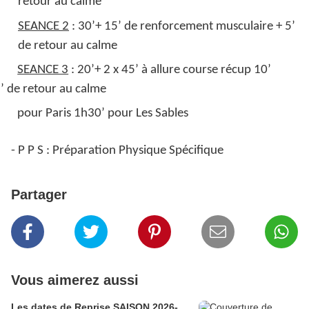
retour au calme
SEANCE 2
: 30’+ 15’ de renforcement musculaire + 5’
de retour au calme
SEANCE 3
: 20’+ 2 x 45’ à allure course récup 10’
5’ de retour au calme
pour Paris 1h30’ pour Les Sables
- P P S : Préparation Physique Spécifique
Partager
Vous aimerez aussi
Les dates de Reprise SAISON 2026-