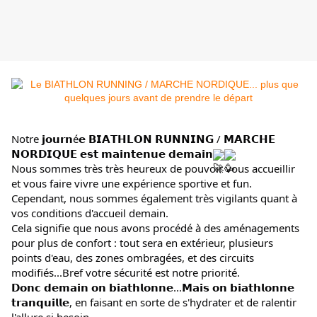
Notre 𝗷𝗼𝘂𝗿𝗻é𝗲 𝗕𝗜𝗔𝗧𝗛𝗟𝗢𝗡 𝗥𝗨𝗡𝗡𝗜𝗡𝗚 / 𝗠𝗔𝗥𝗖𝗛𝗘 
𝗡𝗢𝗥𝗗𝗜𝗤𝗨𝗘 𝗲𝘀𝘁 𝗺𝗮𝗶𝗻𝘁𝗲𝗻𝘂𝗲 𝗱𝗲𝗺𝗮𝗶𝗻
Nous sommes très très heureux de pouvoir vous accueillir 
et vous faire vivre une expérience sportive et fun.
Cependant, nous sommes également très vigilants quant à 
vos conditions d'accueil demain.
Cela signifie que nous avons procédé à des aménagements 
pour plus de confort : tout sera en extérieur, plusieurs 
points d'eau, des zones ombragées, et des circuits 
modifiés...Bref votre sécurité est notre priorité.
𝗗𝗼𝗻𝗰 𝗱𝗲𝗺𝗮𝗶𝗻 𝗼𝗻 𝗯𝗶𝗮𝘁𝗵𝗹𝗼𝗻𝗻𝗲...𝗠𝗮𝗶𝘀 𝗼𝗻 𝗯𝗶𝗮𝘁𝗵𝗹𝗼𝗻𝗻𝗲 
𝘁𝗿𝗮𝗻𝗾𝘂𝗶𝗹𝗹𝗲, en faisant en sorte de s'hydrater et de ralentir 