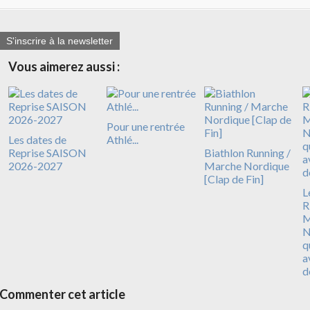
S'inscrire à la newsletter
Vous aimerez aussi :
Pour une rentrée
Les dates de
Athlé...
Reprise SAISON
Biathlon Running /
2026-2027
Marche Nordique
[Clap de Fin]
L
R
N
q
a
d
Commenter cet article