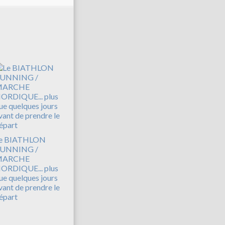
e BIATHLON
UNNING /
MARCHE
ORDIQUE... plus
ue quelques jours
vant de prendre le
épart