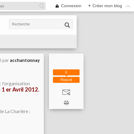
Connexion
+
Créer mon blog
é par
acchantonnay
0
Repost
 l'organisation
 1 er Avril 2012.
e La Charlère :