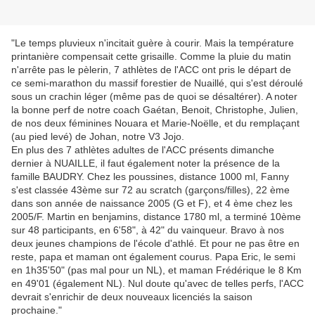
"Le temps pluvieux n'incitait guère à courir. Mais la température
printanière compensait cette grisaille. Comme la pluie du matin
n'arrête pas le pèlerin, 7 athlètes de l'ACC ont pris le départ de
ce semi-marathon du massif forestier de Nuaillé, qui s'est déroulé
sous un crachin léger (même pas de quoi se désaltérer). A noter
la bonne perf de notre coach Gaétan, Benoit, Christophe, Julien,
de nos deux féminines Nouara et Marie-Noëlle, et du remplaçant
(au pied levé) de Johan, notre V3 Jojo.
En plus des 7 athlètes adultes de l'ACC présents dimanche
dernier à NUAILLE, il faut également noter la présence de la
famille BAUDRY. Chez les poussines, distance 1000 ml, Fanny
s'est classée 43ème sur 72 au scratch (garçons/filles), 22 ème
dans son année de naissance 2005 (G et F), et 4 ème chez les
2005/F. Martin en benjamins, distance 1780 ml, a terminé 10ème
sur 48 participants, en 6'58", à 42" du vainqueur. Bravo à nos
deux jeunes champions de l'école d'athlé. Et pour ne pas être en
reste, papa et maman ont également courus. Papa Eric, le semi
en 1h35'50" (pas mal pour un NL), et maman Frédérique le 8 Km
en 49'01 (également NL). Nul doute qu'avec de telles perfs, l'ACC
devrait s'enrichir de deux nouveaux licenciés la saison
prochaine."