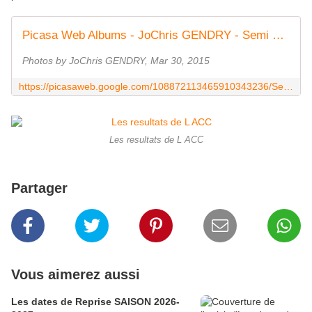
Picasa Web Albums - JoChris GENDRY - Semi Marathon...
Photos by JoChris GENDRY, Mar 30, 2015
https://picasaweb.google.com/108872113465910343236/SemiMarathonNUAILLE29032015?authkey=Gv1sRgCN6A2_2q_JKYfw&feat=email
Les resultats de L ACC
Partager
Vous aimerez aussi
Les dates de Reprise SAISON 2026-