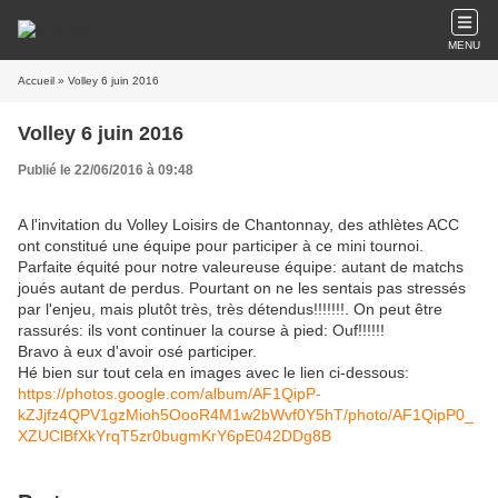
MENU
Accueil
» Volley 6 juin 2016
Volley 6 juin 2016
Publié le 22/06/2016 à 09:48
A l'invitation du Volley Loisirs de Chantonnay, des athlètes ACC
ont constitué une équipe pour participer à ce mini tournoi.
Parfaite équité pour notre valeureuse équipe: autant de matchs
joués autant de perdus. Pourtant on ne les sentais pas stressés
par l'enjeu, mais plutôt très, très détendus!!!!!!!. On peut être
rassurés: ils vont continuer la course à pied: Ouf!!!!!!
Bravo à eux d'avoir osé participer.
Hé bien sur tout cela en images avec le lien ci-dessous:
https://photos.google.com/album/AF1QipP-
kZJjfz4QPV1gzMioh5OooR4M1w2bWvf0Y5hT/photo/AF1QipP0_
XZUClBfXkYrqT5zr0bugmKrY6pE042DDg8B