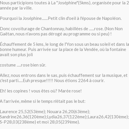
Nous participions toutes à La "Joséphine"(5kms), organisée pour la
année par la ville.
Pourquoi la Joséphine.......Petit clin d'oeil à l'épouse de Napoléon.
Donc covoiturage de Chantonnay, habillées de ......rose. (Non Non
Gaëtan, nous n'avons pas dérogé au programme ou si peu) !
Échauffement de 5 kms, le long de l'Yon sous un beau soleil et dans l
bonne humeur. Puis arrivée sur la place de la Vendée, où la fontaine
avait son plus joli
costume .....rose bien sûr.
Allez, nous entrons dans le sas, puis échauffement sur la musique, et
c'est parti.....Euh presque!!!!! Nous étions 2264 à courir.
Eh! les copines ! vous êtes où? Marée rose!
A l'arrivée, même si le temps n'était pas le but:
Laurence 25,52(53ème); Nouara 26,20(63ème);
Sandrine26,36(120ème);Lydia26,37(122ème);Laura26,42(130ème);
S-P28,03(238ème) et moi 28,05(239ème).