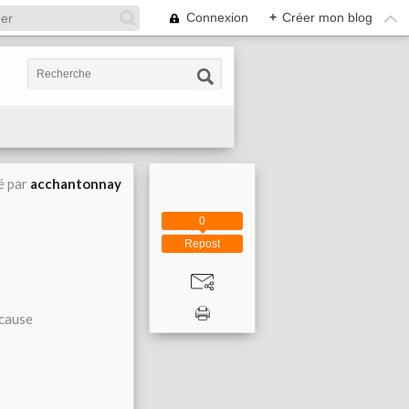
Connexion
+
Créer mon blog
é par
acchantonnay
0
Repost
 cause