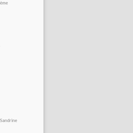
 2ème
a
Sandrine