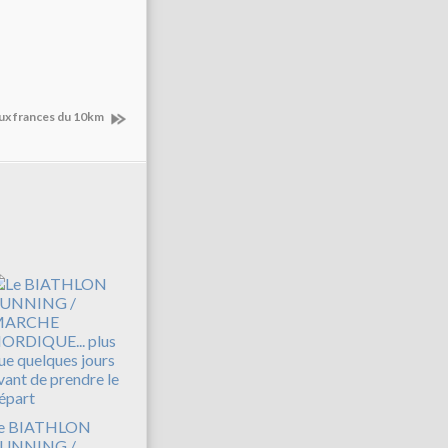
aux frances du 10km
e BIATHLON
UNNING /