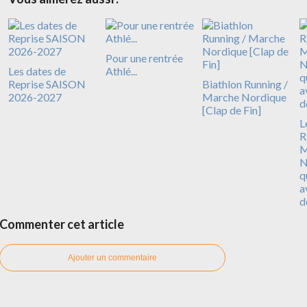
Pour une rentrée
Les dates de
Athlé...
Reprise SAISON
Biathlon Running /
2026-2027
Marche Nordique
[Clap de Fin]
L
R
N
q
a
d
Commenter cet article
Ajouter un commentaire