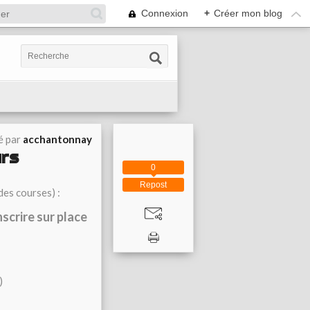
Connexion
+
Créer mon blog
é par
acchantonnay
rs
0
Repost
des courses) :
scrire sur place
)