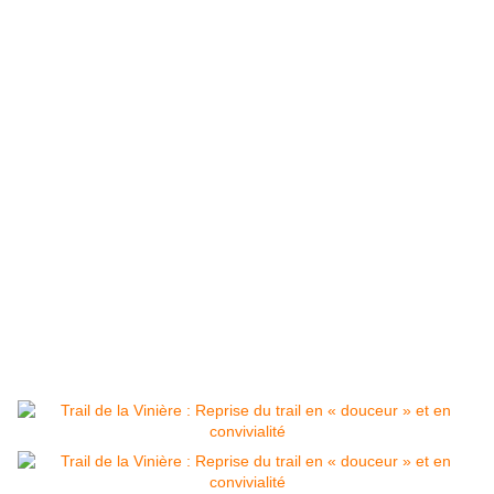
Nous croisons Françoise pour la 3
fois qui nous
encourage et prends de belles photos souvenir. Nous
apercevons enfin la ligne d’arrivée, mais il reste encore
presque 2 km et la fatigue commence à se faire sentir,
mais il n’est plus possible de flancher ! L’arrivée
franchie, j’ai la satisfaction d’en avoir pris plein les
yeux, les narines … les jambes ont bien tourné…j’ai
tout donné !
La soirée se poursuivra par une douche mode «
minimaliste » et par un très agréables moment de
partage dans un bon restaurant de Jard sélectionné
par le guide de la famille Granier …
David