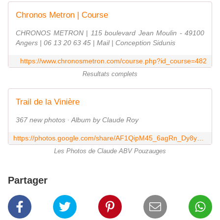
Chronos Metron | Course
CHRONOS METRON | 115 boulevard Jean Moulin - 49100
Angers | 06 13 20 63 45 | Mail | Conception Sidunis
https://www.chronosmetron.com/course.php?id_course=482
Resultats complets
Trail de la Vinière
367 new photos · Album by Claude Roy
https://photos.google.com/share/AF1QipM45_6agRn_Dy8yeraVJMp3KCZ8SpDWuxhMFCOB8kWCI8eoPhekV1LOKheQS2A-PA?key=bHdPeWM2RXlxZXNsNlNCc2ZDRFRDQ0xsYkJxLVlR
Les Photos de Claude ABV Pouzauges
Partager