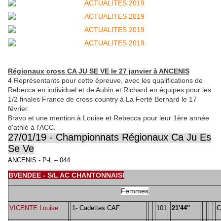
Régionaux cross CA JU SE VE le 27 janvier à ANCENIS
4 Représentants pour cette épreuve, avec les qualifications de
Rebecca en individuel et de Aubin et Richard en équipes pour les
1/2 finales France de cross country à La Ferté Bernard le 17
février.
Bravo et une mention à Louise et Rebecca pour leur 1ère année
d'athlé à l'ACC.
27/01/19 - Championnats Régionaux Ca Ju Es
Se Ve
ANCENIS - P-L – 044
BVENDEE - S/L AC CHANTONNAISI
Femmes
VICENTE Louise
1- Cadettes CAF
101
21'44''
C