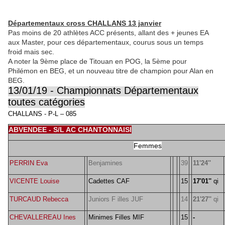
Départementaux cross CHALLANS 13 janvier
Pas moins de 20 athlètes ACC présents, allant des + jeunes EA
aux Master, pour ces départementaux, courus sous un temps
froid mais sec.
A noter la 9ème place de Titouan en POG, la 5ème pour
Philémon en BEG, et un nouveau titre de champion pour Alan en
BEG.
13/01/19 - Championnats Départementaux
toutes catégories
CHALLANS - P-L – 085
ABVENDEE - S/L AC CHANTONNAISI
Femmes
PERRIN Eva
Benjamines
39
11'24''
VICENTE Louise
Cadettes CAF
15
17'01''
qi
TURCAUD Rebecca
Juniors F illes JUF
14
21'27''
qi
CHEVALLEREAU Ines
Minimes Filles MIF
15
-