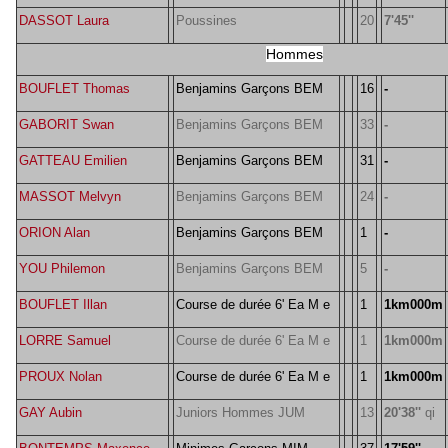
DASSOT Laura
Poussines
20
7'45''
Hommes
BOUFLET Thomas
Benjamins Garçons BEM
16
-
GABORIT Swan
Benjamins Garçons BEM
33
-
GATTEAU Emilien
Benjamins Garçons BEM
31
-
MASSOT Melvyn
Benjamins Garçons BEM
24
-
ORION Alan
Benjamins Garçons BEM
1
-
YOU Philemon
Benjamins Garçons BEM
5
-
BOUFLET Illan
Course de durée 6' Ea M e
1
1km000m
LORRE Samuel
Course de durée 6' Ea M e
1
1km000m
PROUX Nolan
Course de durée 6' Ea M e
1
1km000m
GAY Aubin
Juniors Hommes JUM
13
20'38''
qi