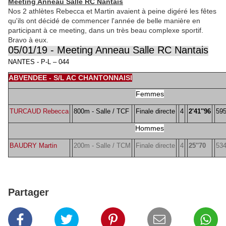
Meeting Anneau Salle RC Nantais
Nos 2 athlètes Rebecca et Martin avaient à peine digéré les fêtes
qu'ils ont décidé de commencer l'année de belle manière en
participant à ce meeting, dans un très beau complexe sportif.
Bravo à eux.
05/01/19 - Meeting Anneau Salle RC Nantais
NANTES - P-L – 044
ABVENDEE - S/L AC CHANTONNAISI
Femmes
TURCAUD Rebecca
800m - Salle / TCF
Finale directe
4
2'41''96
59
Hommes
BAUDRY Martin
200m - Salle / TCM
Finale directe
4
25''70
53
Partager