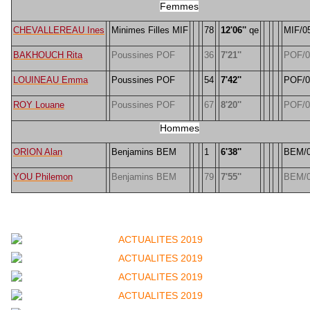
Femmes
CHEVALLEREAU Ines
Minimes Filles MIF
78
12'06''
qe
MIF/0
BAKHOUCH Rita
Poussines POF
36
7'21''
POF/0
LOUINEAU Emma
Poussines POF
54
7'42''
POF/0
ROY Louane
Poussines POF
67
8'20''
POF/0
Hommes
ORION Alan
Benjamins BEM
1
6'38''
BEM/
YOU Philemon
Benjamins BEM
79
7'55''
BEM/