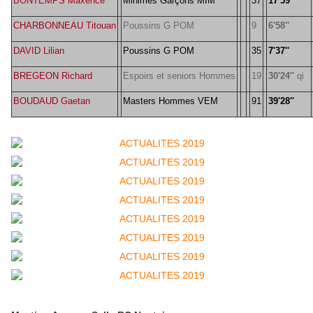
BONTEMPS Maxence
Minimes Garçons MIM
37
17'59''
CHARBONNEAU Titouan
Poussins G POM
9
6'58''
DAVID Lilian
Poussins G POM
35
7'37''
BREGEON Richard
Espoirs et seniors Hommes
19
30'24''
qi
BOUDAUD Gaetan
Masters Hommes VEM
91
39'28''