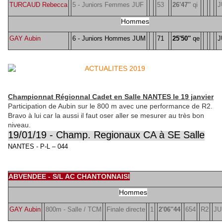
TURCAUD Rebecca
5 - Juniors Femmes JUF
53
26'47''
qi
J
Hommes
GAY Aubin
6 - Juniors Hommes JUM
71
25'50''
qe
J
Championnat Régionnal Cadet en Salle NANTES le 19 janvier
Participation de Aubin sur le 800 m avec une performance de R2.
Bravo à lui car la aussi il faut oser aller se mesurer au très bon
niveau.
19/01/19 - Champ. Regionaux CA à SE Salle
NANTES - P-L – 044
ABVENDEE - S/L AC CHANTONNAISI
Hommes
GAY Aubin
800m - Salle / TCM
Finale directe
1
2'06''44
654
R2
JU