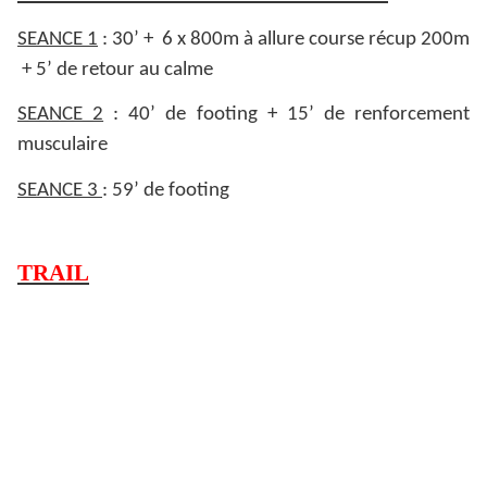
SEANCE 1
: 30’ + 6 x 800m à allure course récup 200m
+ 5’ de retour au calme
SEANCE 2
: 40’ de footing + 15’ de renforcement
musculaire
SEANCE 3
: 59’ de footing
TRAIL
SEANCE 1
: 30’+ 6 x 3’ récup 1’30’’ + 10’ de retour au
calme
SEANCE2
: 45’en footing sur terrain vallonné
SEANCE 3
: 59’ + 15’ de renforcement musculaire à la
maison