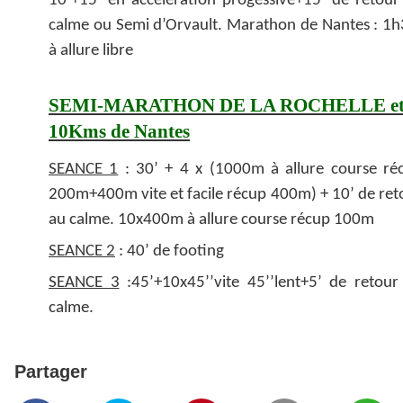
10’+15’ en accélération progéssive+15’ de retour
calme ou Semi d’Orvault. Marathon de Nantes : 1h
à allure libre
SEMI-MARATHON DE LA ROCHELLE e
10Kms de Nantes
SEANCE 1
: 30’ + 4 x (1000m à allure course ré
200m+400m vite et facile récup 400m) + 10’ de ret
au calme. 10x400m à allure course récup 100m
SEANCE 2
: 40’ de footing
SEANCE 3
:45’+10x45’’vite 45’’lent+5’ de retour
calme.
Partager