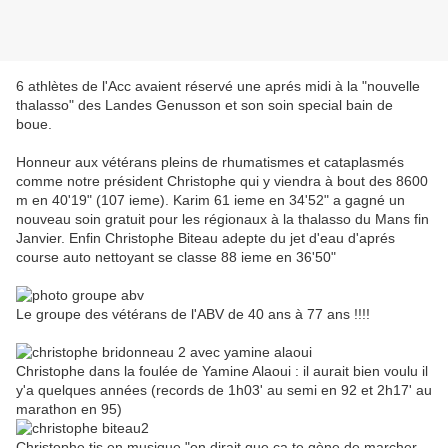
6 athlètes de l'Acc avaient réservé une aprés midi à la "nouvelle
thalasso" des Landes Genusson et son soin special bain de
boue.
Honneur aux vétérans pleins de rhumatismes et cataplasmés
comme notre président Christophe qui y viendra à bout des 8600
m en 40'19" (107 ieme). Karim 61 ieme en 34'52" a gagné un
nouveau soin gratuit pour les régionaux à la thalasso du Mans fin
Janvier. Enfin Christophe Biteau adepte du jet d'eau d'aprés
course auto nettoyant se classe 88 ieme en 36'50"
Le groupe des vétérans de l'ABV de 40 ans à 77 ans !!!!
Christophe dans la foulée de Yamine Alaoui : il aurait bien voulu il
y'a quelques années (records de 1h03' au semi en 92 et 2h17' au
marathon en 95)
Christophe tjs en musique "on dirait que ça te gène de marcher