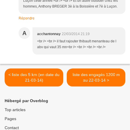
Luçon cette année.<br /> <br /> Et un autre outsider chez les
hommes, Anthony BREGER 3è à la Boissière et 7è à Luçon.
Répondre
A
acchantonnay
22/03/2014 21:19
<br /> <br /> il faut rajouter thibault menanteau de l
abv qui vaut 35 mn<br /> <br /> <br /> <br />
< liste des 5 km (en date du
liste des engagés 1200 m
21-03-14)
au 22-03-14 >
Hébergé par Overblog
Top articles
Pages
Contact