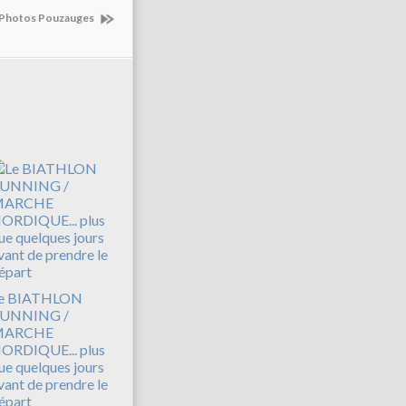
Photos Pouzauges
e BIATHLON
UNNING /
MARCHE
ORDIQUE... plus
ue quelques jours
vant de prendre le
épart