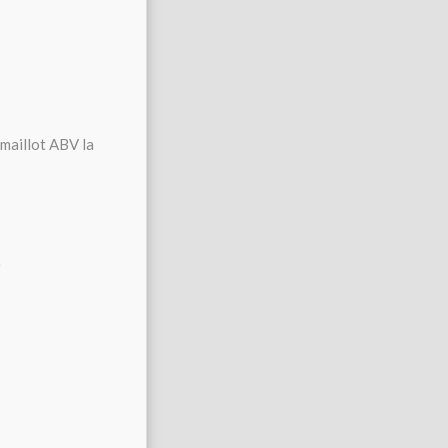
maillot ABV la
e