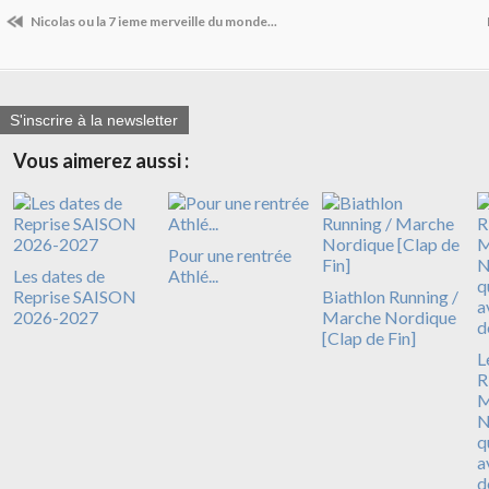
Nicolas ou la 7 ieme merveille du monde...
S'inscrire à la newsletter
Vous aimerez aussi :
Pour une rentrée
Les dates de
Athlé...
Reprise SAISON
Biathlon Running /
2026-2027
Marche Nordique
[Clap de Fin]
L
R
N
q
a
d