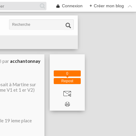
Connexion
+
Créer mon blog
é par
acchantonnay
0
Repost
osait à Martine sur
eme V1 et 1 er V2)
lle 19 ieme place