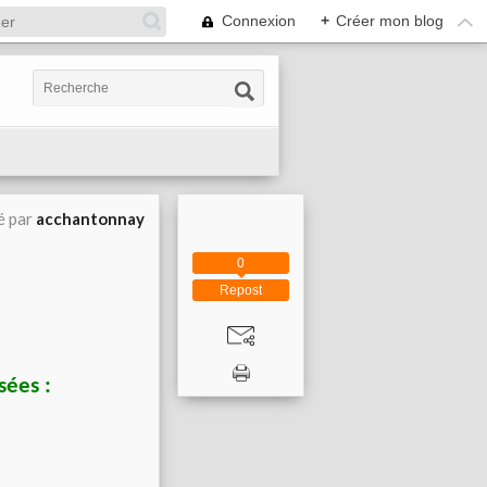
Connexion
+
Créer mon blog
é par
acchantonnay
0
Repost
sées :