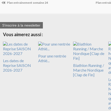
Plan entrainement semaine 24
Plan entra
S'inscrire à la newsletter
Vous aimerez aussi :
Pour une rentrée
Les dates de
Athlé...
Reprise SAISON
Biathlon Running /
2026-2027
Marche Nordique
[Clap de Fin]
L
R
N
q
a
d