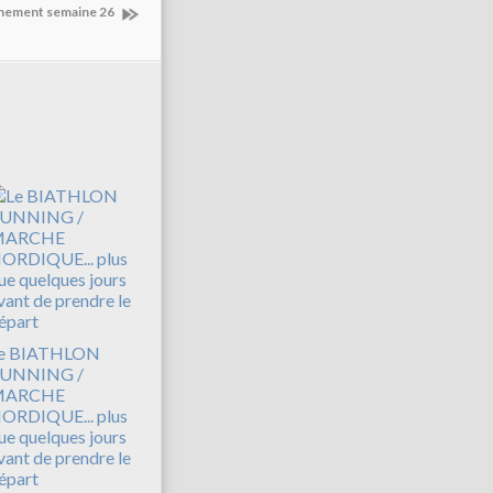
inement semaine 26
e BIATHLON
UNNING /
MARCHE
ORDIQUE... plus
ue quelques jours
vant de prendre le
épart