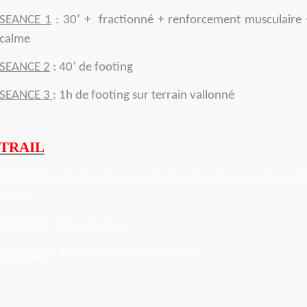
SEANCE 1
: 30’ + fractionné + renforcement musculaire 
calme
SEANCE 2
: 40’ de footing
SEANCE 3
: 1h de footing sur terrain vallonné
TRAIL
SEANCE 1
: 30’+ fractionné + renforcement musculaire + 10
calme
SEANCE2
: 45’en footing
SEANCE 3
: 1h30’ sur terrain vallonné