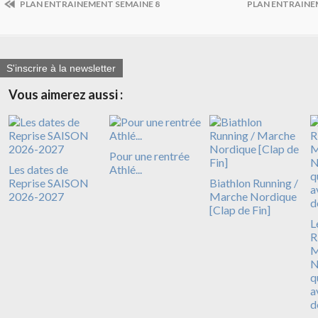
PLAN ENTRAINEMENT SEMAINE 8
PLAN ENTRAINE
S'inscrire à la newsletter
Vous aimerez aussi :
Pour une rentrée
Les dates de
Athlé...
Reprise SAISON
Biathlon Running /
2026-2027
Marche Nordique
[Clap de Fin]
L
R
N
q
a
d