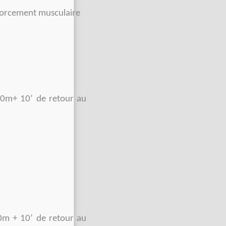
nforcement musculaire
00m+ 10’ de retour au
0m + 10’ de retour au