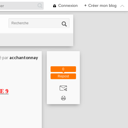
Connexion
+
Créer mon blog
é par
acchantonnay
0
Repost
E 9