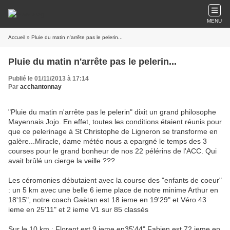
MENU
Accueil
» Pluie du matin n'arrête pas le pelerin...
Pluie du matin n'arrête pas le pelerin...
Publié le 01/11/2013 à 17:14
Par
acchantonnay
"Pluie du matin n'arrête pas le pelerin" dixit un grand philosophe
Mayennais Jojo. En effet, toutes les conditions étaient réunis pour
que ce pelerinage à St Christophe de Ligneron se transforme en
galère...Miracle, dame météo nous a epargné le temps des 3
courses pour le grand bonheur de nos 22 pélérins de l'ACC. Qui
avait brûlé un cierge la veille ???
Les céromonies débutaient avec la course des "enfants de coeur"
: un 5 km avec une belle 6 ieme place de notre minime Arthur en
18'15", notre coach Gaëtan est 18 ieme en 19'29" et Véro 43
ieme en 25'11" et 2 ieme V1 sur 85 classés
Sur le 10 km : Florent est 9 ieme en35'44" Fabien est 72 ieme en