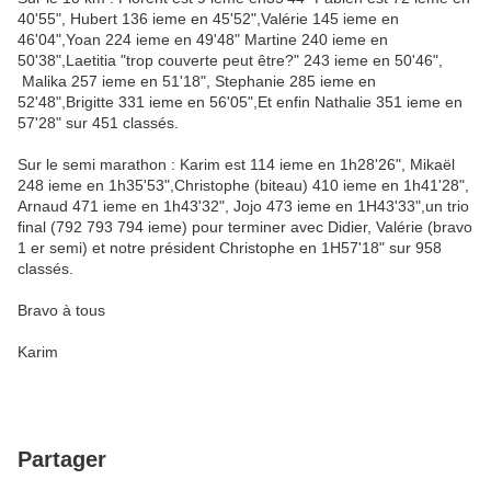
40'55", Hubert 136 ieme en 45'52",Valérie 145 ieme en
46'04",Yoan 224 ieme en 49'48" Martine 240 ieme en
50'38",Laetitia "trop couverte peut être?" 243 ieme en 50'46",
Malika 257 ieme en 51'18", Stephanie 285 ieme en
52'48",Brigitte 331 ieme en 56'05",Et enfin Nathalie 351 ieme en
57'28" sur 451 classés.
Sur le semi marathon : Karim est 114 ieme en 1h28'26", Mikaël
248 ieme en 1h35'53",Christophe (biteau) 410 ieme en 1h41'28",
Arnaud 471 ieme en 1h43'32", Jojo 473 ieme en 1H43'33",un trio
final (792 793 794 ieme) pour terminer avec Didier, Valérie (bravo
1 er semi) et notre président Christophe en 1H57'18" sur 958
classés.
Bravo à tous
Karim
Partager