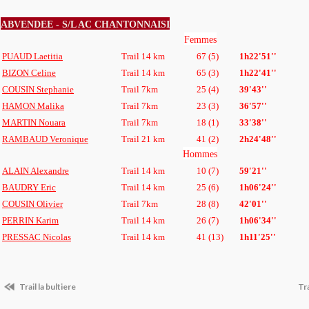
ABVENDEE - S/L AC CHANTONNAISI
Femmes
PUAUD Laetitia
Trail 14 km
67 (5)
1h22'51''
BIZON Celine
Trail 14 km
65 (3)
1h22'41''
COUSIN Stephanie
Trail 7km
25 (4)
39'43''
HAMON Malika
Trail 7km
23 (3)
36'57''
MARTIN Nouara
Trail 7km
18 (1)
33'38''
RAMBAUD Veronique
Trail 21 km
41 (2)
2h24'48''
Hommes
ALAIN Alexandre
Trail 14 km
10 (7)
59'21''
BAUDRY Eric
Trail 14 km
25 (6)
1h06'24''
COUSIN Olivier
Trail 7km
28 (8)
42'01''
PERRIN Karim
Trail 14 km
26 (7)
1h06'34''
PRESSAC Nicolas
Trail 14 km
41 (13)
1h11'25''
Trail la bultiere
Tra