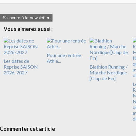
S'inscrire à la newsletter
Vous aimerez aussi :
Pour une rentrée
Les dates de
Athlé...
Reprise SAISON
Biathlon Running /
2026-2027
Marche Nordique
[Clap de Fin]
L
R
N
q
a
d
Commenter cet article