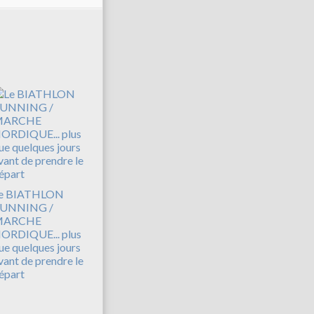
e BIATHLON
UNNING /
MARCHE
ORDIQUE... plus
ue quelques jours
vant de prendre le
épart