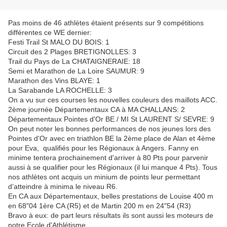
Pas moins de 46 athlètes étaient présents sur 9 compétitions
différentes ce WE dernier:
Festi Trail St MALO DU BOIS: 1
Circuit des 2 Plages BRETIGNOLLES: 3
Trail du Pays de La CHATAIGNERAIE: 18
Semi et Marathon de La Loire SAUMUR: 9
Marathon des Vins BLAYE: 1
La Sarabande LA ROCHELLE: 3
On a vu sur ces courses les nouvelles couleurs des maillots ACC.
2ème journée Départementaux CA à MA CHALLANS: 2
Départementaux Pointes d'Or BE / MI St LAURENT S/ SEVRE: 9
On peut noter les bonnes performances de nos jeunes lors des
Pointes d'Or avec en triathlon BE la 2ème place de Alan et 4ème
pour Eva, qualifiés pour les Régionaux à Angers. Fanny en
minime tentera prochainement d'arriver à 80 Pts pour parvenir
aussi à se qualifier pour les Régionaux (il lui manque 4 Pts). Tous
nos athlètes ont acquis un minium de points leur permettant
d’atteindre à minima le niveau R6.
En CA aux Départementaux, belles prestations de Louise 400 m
en 68"04 1ère CA (R5) et de Martin 200 m en 24"54 (R3)
Bravo à eux: de part leurs résultats ils sont aussi les moteurs de
notre Ecole d'Athlétisme.