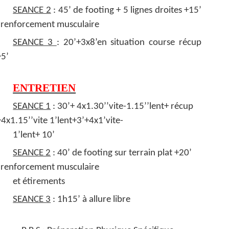
SEANCE 2
: 45’ de footing + 5 lignes droites +15’
 renforcement musculaire
SEANCE 3
: 20’+3x8’en situation course récup
+5’
ENTRETIEN
SEANCE 1
: 30’+ 4x1.30’’vite-1.15’’lent+ récup
+4x1.15’’vite 1’lent+3’+4x1’vite-
1’lent+ 10’
SEANCE 2
: 40’ de footing sur terrain plat +20’
 renforcement musculaire
et étirements
SEANCE 3
: 1h15’ à allure libre