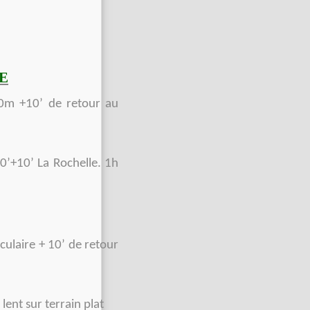
E
0m +10’ de retour au
0’+10’ La Rochelle. 1h
ulaire + 10’ de retour
lent sur terrain plat