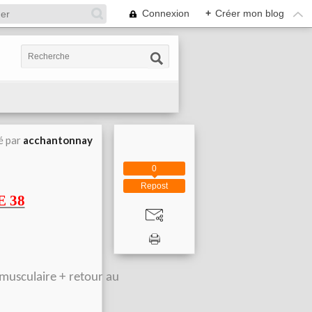
Connexion
+
Créer mon blog
é par
acchantonnay
0
Repost
 38
musculaire + retour au