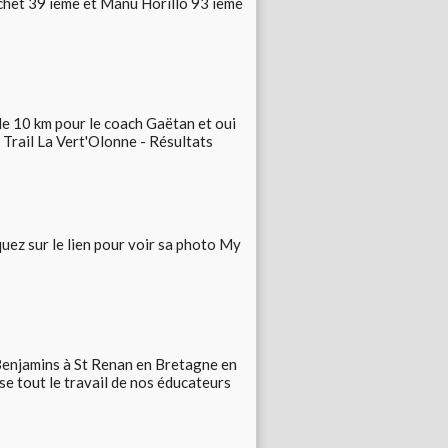
achet 39 ieme et Manu Horillo 93 ieme
 le 10 km pour le coach Gaëtan et oui
r Trail La Vert'Olonne - Résultats
uez sur le lien pour voir sa photo My
enjamins à St Renan en Bretagne en
e tout le travail de nos éducateurs