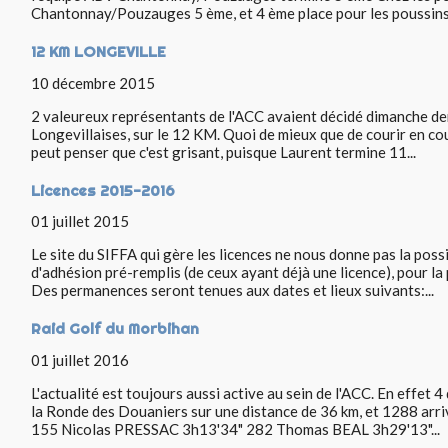
Chantonnay/Pouzauges 5 ème, et 4 ème place pour les poussin
12 KM LONGEVILLE
10 décembre 2015
2 valeureux représentants de l'ACC avaient décidé dimanche der
Longevillaises, sur le 12 KM. Quoi de mieux que de courir en co
peut penser que c'est grisant, puisque Laurent termine 11...
Licences 2015-2016
01 juillet 2015
Le site du SIFFA qui gère les licences ne nous donne pas la possib
d'adhésion pré-remplis (de ceux ayant déjà une licence), pour la 
Des permanences seront tenues aux dates et lieux suivants:...
Raid Golf du Morbihan
01 juillet 2016
L'actualité est toujours aussi active au sein de l'ACC. En effet 4 
la Ronde des Douaniers sur une distance de 36 km, et 1288 arri
155 Nicolas PRESSAC 3h13'34" 282 Thomas BEAL 3h29'13"...