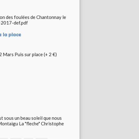
ion des foulées de Chantonnay le
-2017-def.pdf
e la place
Mars Puis sur place (+ 2 €)
st sous un beau soleil que nous
Montaigu La "fleche" Christophe