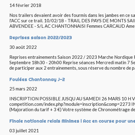
14 février 2018
Nos trailers devaient avoir des fourmis dans les jambes en ce sa
l'ACC sur ce trail. 10/02/18 - TRAIL DES PAYS DE MONTS S
ABVENDEE - S/L AC CHANTONNAISI Femmes CARCAUD Amelie 
Reprises saison 2022/2023
30 août 2022
Reprises entrainements Saison 2022 / 2023 Marche Nordique R
Septembre 18h30 - 20h00 Reprise séances Mercredi matin 7 Se
de participer aux 2 entrainements, sous réserve du nombre de pa
Foulées Chantonnay J-2
25 mars 2022
INSCRIPTION POSSIBLE JUSQU AU SAMEDI 26 MARS 10 H VIA
competition.com/index.php?module=inscription&comp=2273
(Majoration du tarif + 3 €) Votre système de Chronométrage de c
Finale nationale relais Minimes l Acc en course pour un
03 juillet 2021