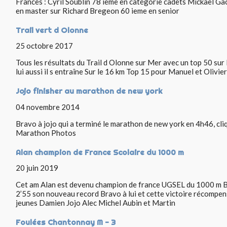
Frances : Cyril Soublin 78 ieme en catégorie cadets Mickaël G
en master sur Richard Bregeon 60 ieme en senior
Trail vert d Olonne
25 octobre 2017
Tous les résultats du Trail d Olonne sur Mer avec un top 50 sur
lui aussi il s entraîne Sur le 16 km Top 15 pour Manuel et Olivie
Jojo finisher au marathon de new york
04 novembre 2014
Bravo à jojo qui a terminé le marathon de new york en 4h46, cliq
Marathon Photos
Alan champion de France Scolaire du 1000 m
20 juin 2019
Cet am Alan est devenu champion de france UGSEL du 1000 m B
2’55 son nouveau record Bravo à lui et cette victoire récompens
jeunes Damien Jojo Alec Michel Aubin et Martin
Foulées Chantonnay M - 3