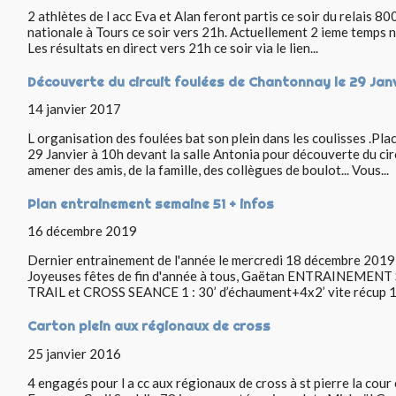
2 athlètes de l acc Eva et Alan feront partis ce soir du relais
nationale à Tours ce soir vers 21h. Actuellement 2 ieme temps na
Les résultats en direct vers 21h ce soir via le lien...
Découverte du circuit foulées de Chantonnay le 29 Jan
14 janvier 2017
L organisation des foulées bat son plein dans les coulisses .Pl
29 Janvier à 10h devant la salle Antonia pour découverte du c
amener des amis, de la famille, des collègues de boulot... Vous...
Plan entrainement semaine 51 + infos
16 décembre 2019
Dernier entrainement de l'année le mercredi 18 décembre 2019 
Joyeuses fêtes de fin d'année à tous, Gaëtan ENTRAINEMENT
TRAIL et CROSS SEANCE 1 : 30’ d’échaument+4x2’ vite récup 1.3
Carton plein aux régionaux de cross
25 janvier 2016
4 engagés pour l a cc aux régionaux de cross à st pierre la cour e