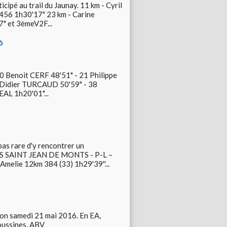
cipé au trail du Jaunay. 11 km - Cyril
56 1h30'17" 23 km - Carine
 et 3èmeV2F...
6
20 Benoit CERF 48'51" - 21 Philippe
Didier TURCAUD 50'59" - 38
AL 1h20'01"...
pas rare d'y rencontrer un
TS SAINT JEAN DE MONTS - P-L –
ie 12km 384 (33) 1h29'39''...
çon samedi 21 mai 2016. En EA,
oussines, ABV