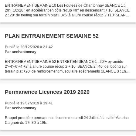
ENTRAINEMENT SEMAINE 10 Les Foulées de Chantonnay SEANCE 1 :
20’+ 10x20’’ en accélérant en côte récup 40’’ en descendant + 10’ SEANCE
2 : 20’ de footing sur terrain plat + 3x6’ à allure course récup 2’+10’ SEANCE
3 : 1h30’ en terrain vallonné - P P S...
PLAN ENTRAINEMENT SEMAINE 52
Publié le 20/12/2020 à 21:42
Par
acchantonnay
ENTRAINEMENT SEMAINE 52 ENTRETIEN SEANCE 1 : 20’+ pyramide
2’+4’+6’+4’+2’ à allure course récup 2’+ 10’ SEANCE 2 : 40’ de footing sur
terrain plat +20’ de renforcement musculaire et étirements SEANCE 3 : 1h30’
à allure libre - P P S : Préparation Physique...
Permanence Licences 2019 2020
Publié le 19/07/2019 à 19:41
Par
acchantonnay
Rappel première permanence licence mercredi 24 Juillet à la salle Maurice
Caignon de 17h30 à 19h.