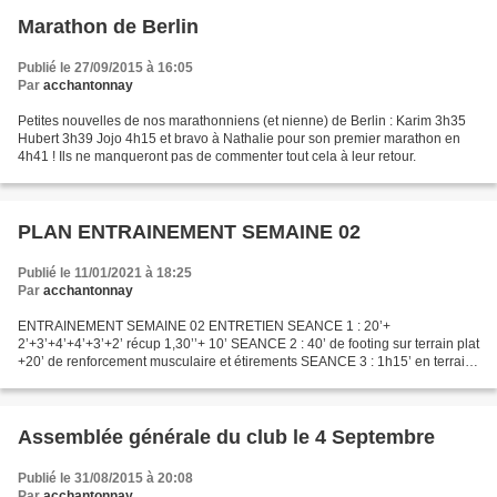
Marathon de Berlin
Publié le 27/09/2015 à 16:05
Par
acchantonnay
Petites nouvelles de nos marathonniens (et nienne) de Berlin : Karim 3h35
Hubert 3h39 Jojo 4h15 et bravo à Nathalie pour son premier marathon en
4h41 ! Ils ne manqueront pas de commenter tout cela à leur retour.
PLAN ENTRAINEMENT SEMAINE 02
Publié le 11/01/2021 à 18:25
Par
acchantonnay
ENTRAINEMENT SEMAINE 02 ENTRETIEN SEANCE 1 : 20’+
2’+3’+4’+4’+3’+2’ récup 1,30’’+ 10’ SEANCE 2 : 40’ de footing sur terrain plat
+20’ de renforcement musculaire et étirements SEANCE 3 : 1h15’ en terrain
vallonné - P P S : Préparation Physique Spécifi...
Assemblée générale du club le 4 Septembre
Publié le 31/08/2015 à 20:08
Par
acchantonnay