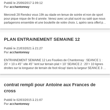
Publié le 25/06/2017 à 09:12
Par
acchantonnay
Mercredi 28 Rendez vous 19h au stade en tenue de soirée et non de sport
pour pique nique de fin d année. Venez avec un plat sucré ou salé que nous
partagerons ensemble et une bouteille de votre choix. L apéro sera offert par
le club Au plaisir de partager...
PLAN ENTRAINEMENT SEMAINE 12
Publié le 21/03/2021 à 21:27
Par
acchantonnay
ENTRAINEMENT SEMAINE 12 Les Foulées de Chantonnay : SEANCE 1 :
20’ + 10 x 45’’ vite 45’’ lent sur terrain plat + 10’ SEANCE 2 : 20’+ 10 lignes
droites sur la longueur de terrain de foot récup' dans la largeur SEANCE 3 :
Course Virtuelle de Chantonnay...
contrat rempli pour Antoine aux Frances de
cross
Publié le 02/03/2015 à 21:07
Par
acchantonnay