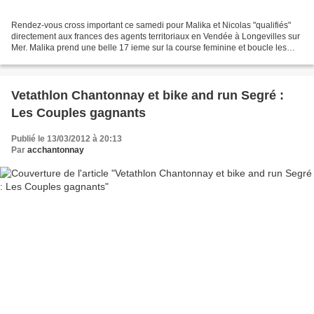
Rendez-vous cross important ce samedi pour Malika et Nicolas "qualifiés"
directement aux frances des agents territoriaux en Vendée à Longevilles sur
Mer. Malika prend une belle 17 ieme sur la course feminine et boucle les
5,059 kms en 27'40 (11 km/h)...
Vetathlon Chantonnay et bike and run Segré :
Les Couples gagnants
Publié le 13/03/2012 à 20:13
Par
acchantonnay