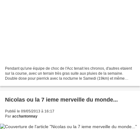
Pendant qu'une équipe de choc de l'Acc tenait les chronos, d'autres etaient
sur la course, avec un terrain très gras suite aux pluies de la semaine.
Double dose pour pierrick avec la nocturne le Samedi (19km) et même
punition le Dimanche (129 ieme) avec...
Nicolas ou la 7 ieme merveille du monde...
Publié le 09/05/2013 à 16:17
Par
acchantonnay