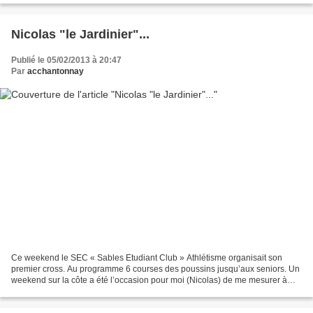
Nicolas "le Jardinier"...
Publié le 05/02/2013 à 20:47
Par
acchantonnay
Ce weekend le SEC « Sables Etudiant Club » Athlétisme organisait son
premier cross. Au programme 6 courses des poussins jusqu’aux seniors. Un
weekend sur la côte a été l’occasion pour moi (Nicolas) de me mesurer à
cette terrible épreuve qu’est le cross,...