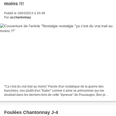
moins !!!
Publié le 18/03/2013 à 20:49
Par
acchantonnay
"Ca c'est du vrai trail au moins" Parole d'un nostalique de la guerre des
tranchées, non plutôt d'un "trailer" comme il aime se prénommer qui me
doublait dans les derniers kms de cette "épreuve" de Pouzauges. Bon je
veux bien mais de la boue jusqu'au...
Foulées Chantonnay J-4