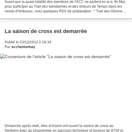
Avant que la quasi totalité des membres de l'ACC ne partent en w-e, fin Mai,
pour particîper au Trail des Gendarmes et des Voleurs de Temps dans les
monts d'Ambazac, voici quelques RDV de préparation : * Trail des Olonnes
le 08/04 : 14km *Trail du champ...
La saison de cross est demarrée
Publié le 23/12/2012 à 18:34
Par
acchantonnay
Dimanche après midi, Alex et Karim ont ouvert la saison de cross au
Herbiers avec au programme un parcours technique et boueux de 8750 m.