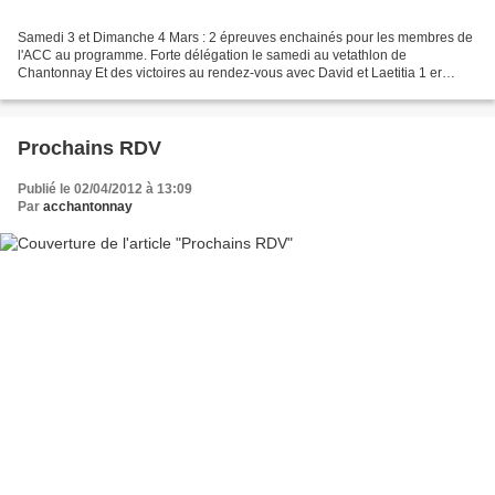
Samedi 3 et Dimanche 4 Mars : 2 épreuves enchainés pour les membres de
l'ACC au programme. Forte délégation le samedi au vetathlon de
Chantonnay Et des victoires au rendez-vous avec David et Laetitia 1 er
equipe Mixte Christelle en catégorie femmes devant...
Prochains RDV
Publié le 02/04/2012 à 13:09
Par
acchantonnay