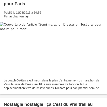
pour Paris
Publié le 11/03/2013 à 20:55
Par
acchantonnay
Le coach Gaëtan avait inscrit dans le plan d'entrainement du marathon de
Paris le semi de Bressuire. Plusieurs membres de l'acc ont fait le
deplacement en terre deux sevriennes. Richard pour son premier semi se
classe 18 ieme en 1h25'44" Gaëtan 80 ieme...
Nostalgie nostalgie "ça c'est du vrai trail au