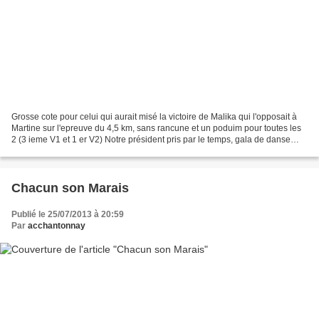
Grosse cote pour celui qui aurait misé la victoire de Malika qui l'opposait à
Martine sur l'epreuve du 4,5 km, sans rancune et un poduim pour toutes les
2 (3 ieme V1 et 1 er V2) Notre président pris par le temps, gala de danse
oblige prend une belle 19...
Chacun son Marais
Publié le 25/07/2013 à 20:59
Par
acchantonnay