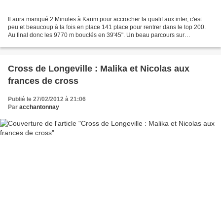
Il aura manqué 2 Minutes à Karim pour accrocher la qualif aux inter, c'est
peu et beaucoup à la fois en place 141 place pour rentrer dans le top 200.
Au final donc les 9770 m bouclés en 39'45". Un beau parcours sur
l'hippodrome du cadre noir de Saumur,...
Cross de Longeville : Malika et Nicolas aux
frances de cross
Publié le 27/02/2012 à 21:06
Par
acchantonnay