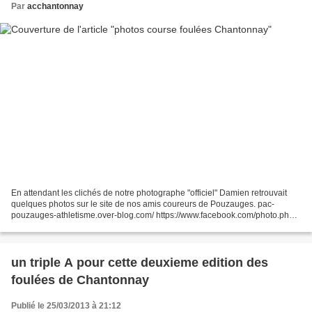
Par
acchantonnay
En attendant les clichés de notre photographe "officiel" Damien retrouvait
quelques photos sur le site de nos amis coureurs de Pouzauges. pac-
pouzauges-athletisme.over-blog.com/ https://www.facebook.com/photo.php?
fbid=10151471712677088&set=a.10151471712202088.1073741826.4247
4562087&type=1&theater...
un triple A pour cette deuxieme edition des
foulées de Chantonnay
Publié le 25/03/2013 à 21:12