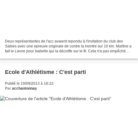
Deux représentantes de l'acc avaient repondu à l'invitation du club des
Sables avec une epreuve originale de contre la montre sur 10 km. Martine a
fait le Lievre pour Isabelle qui la décoiffe sur le fil. Cela n'a pas empêché
Martine de fêter son podium...
Ecole d'Athlétisme : C'est parti
Publié le 19/09/2013 à 18:22
Par
acchantonnay