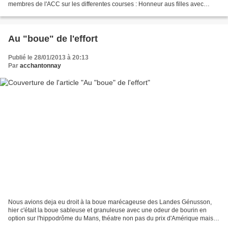
membres de l'ACC sur les differentes courses : Honneur aus filles avec
Christelle et Laetitia sur la course sénior, Les...
Au "boue" de l'effort
Publié le 28/01/2013 à 20:13
Par
acchantonnay
Nous avions deja eu droit à la boue marécageuse des Landes Génusson,
hier c'était la boue sableuse et granuleuse avec une odeur de bourin en
option sur l'hippodrôme du Mans, théatre non pas du prix d'Amérique mais
des régionaux de cross. Après avoir rallié...