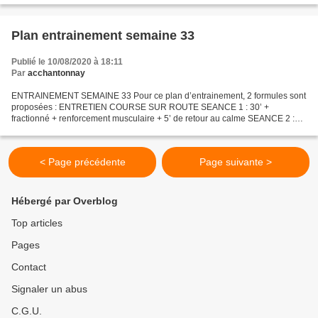
Plan entrainement semaine 33
Publié le 10/08/2020 à 18:11
Par
acchantonnay
ENTRAINEMENT SEMAINE 33 Pour ce plan d’entrainement, 2 formules sont
proposées : ENTRETIEN COURSE SUR ROUTE SEANCE 1 : 30’ +
fractionné + renforcement musculaire + 5’ de retour au calme SEANCE 2 :
40’ de footing SEANCE 3 : 1h de footing sur terrain vallonné...
< Page précédente
Page suivante >
Hébergé par Overblog
Top articles
Pages
Contact
Signaler un abus
C.G.U.