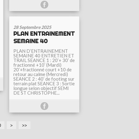
28 Septembre 2025
PLAN ENTRAINEMENT
SEMAINE 40
PLAN D’ENTRAINEMENT
SEMAINE 40 ENTRETIEN ET
TRAIL SEANCE 1 : 20’+ 30’ de
fractionné +10’ (Mardi)
20’+fractionné court +10 de
retour au calme (Mercredi)
SEANCE 2 : 40’ de footing sur
terrain plat SEANCE 3 : Sortie
longue selon objectif SEMI
DE ST CHRISTOPHE...
0
3
4
5
6
7
8
9
1
>
>>
0
0
0
0
0
0
0
0